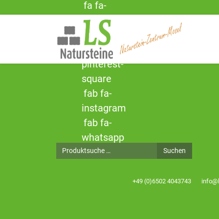
fa fa-
facebook-
square
fa fa-
pinterest-
square
fab fa-
instagram
fab fa-
whatsapp
Produktsuche
Suchen
+49 (0)6502 4043743
info@l