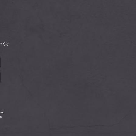
r Sie
rei
in