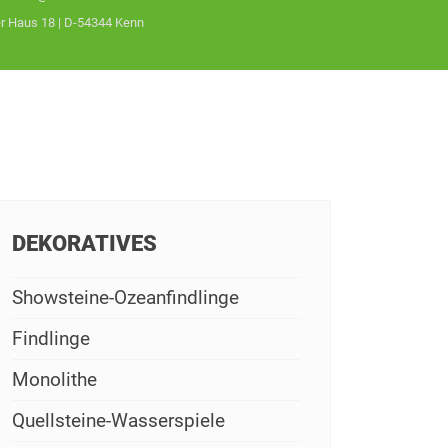
 Haus 18 | D-54344 Kenn
DEKORATIVES
Showsteine-Ozeanfindlinge
Findlinge
Monolithe
Quellsteine-Wasserspiele